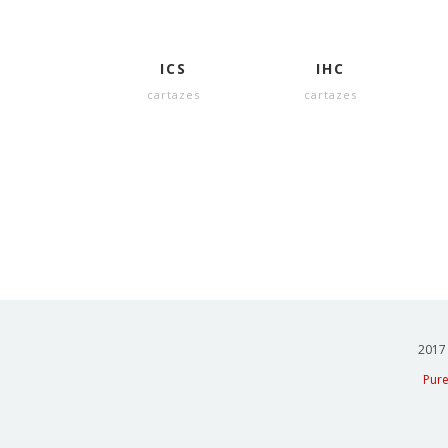
ICS
IHC
cartazes
cartazes
2017 
Pur