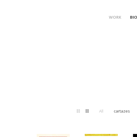
WORK
BI
All
cartazes