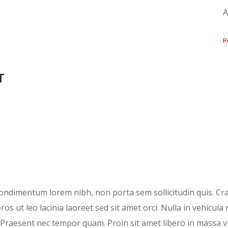
A
R
T
condimentum lorem nibh, non porta sem sollicitudin quis. Cr
ros ut leo lacinia laoreet sed sit amet orci. Nulla in vehicula
raesent nec tempor quam. Proin sit amet libero in massa viv