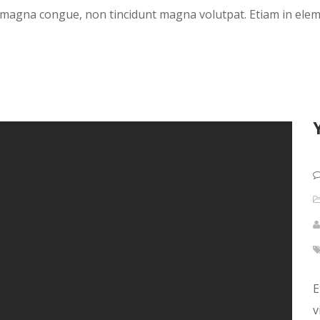
ed magna congue, non tincidunt magna volutpat. Etiam in el
E
v