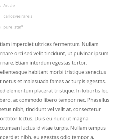
Article
carlosvieirareis
pure
,
staff
tiam imperdiet ultrices fermentum. Nullam
rnare orci sed velit tincidunt, ut pulvinar ipsum
rnare. Etiam interdum egestas tortor.
ellentesque habitant morbi tristique senectus
t netus et malesuada fames ac turpis egestas.
ed elementum placerat tristique. In lobortis leo
ibero, ac commodo libero tempor nec. Phasellus
etus nibh, tincidunt vel velit at, consectetur
orttitor lectus. Duis eu nunc ut magna
ccumsan luctus id vitae turpis. Nullam tempus
mperdiet nibh, eu egestas odio tempor a.