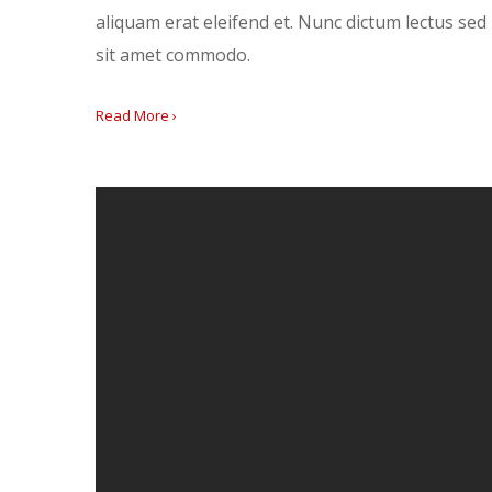
aliquam erat eleifend et. Nunc dictum lectus s
sit amet commodo.
Read More ›