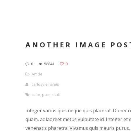
ANOTHER IMAGE POS
0
58841
0
Article
carlosvieirareis
color
,
pure
,
staff
Integer varius quis neque quis placerat. Donec 
quam, ac laoreet metus vulputate id. Integer et e
venenatis pharetra. Vivamus quis mauris purus. P