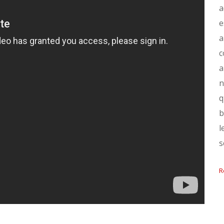
a
e
a
c
a
n
q
b
l
s
R