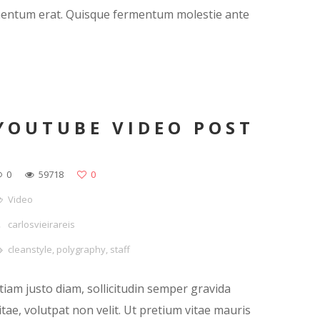
ementum erat. Quisque fermentum molestie ante
YOUTUBE VIDEO POST
0
59718
0
Video
carlosvieirareis
cleanstyle
,
polygraphy
,
staff
tiam justo diam, sollicitudin semper gravida
itae, volutpat non velit. Ut pretium vitae mauris