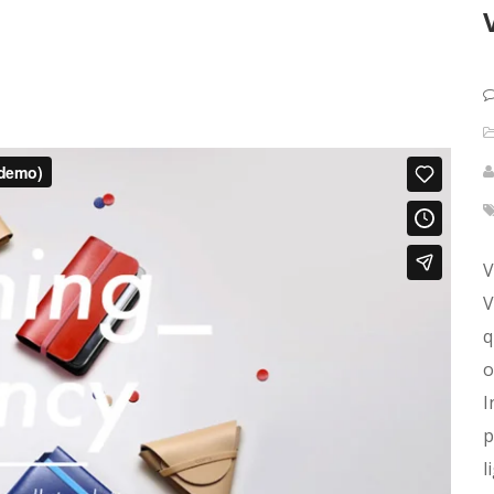
V
V
q
o
I
p
l