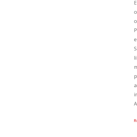
E
o
o
P
e
S
l
m
p
a
i
A
R