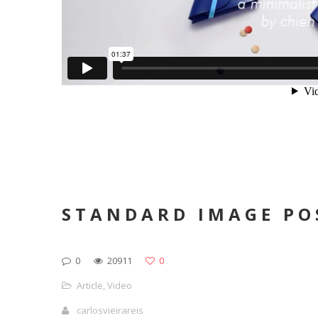
STANDARD IMAGE PO
0
20911
0
Article
,
Video
carlosvieirareis