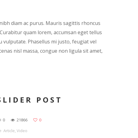
 nibh diam ac purus. Mauris sagittis rhoncus
la. Curabitur quam lorem, accumsan eget tellus
 vulputate. Phasellus mi justo, feugiat vel
nas nisl massa, congue non ligula sit amet,
SLIDER POST
0
21866
0
Article
,
Video