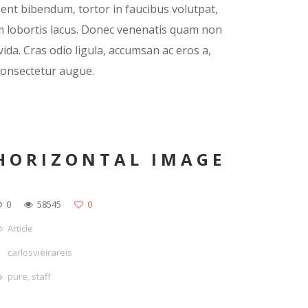
sent bibendum, tortor in faucibus volutpat,
sim lobortis lacus. Donec venenatis quam non
ida. Cras odio ligula, accumsan ac eros a,
consectetur augue.
HORIZONTAL IMAGE
0
58545
0
Article
carlosvieirareis
pure
,
staff