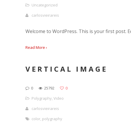
Uncategorized
carlosvieirareis
Welcome to WordPress. This is your first post. Edi
Read More ›
VERTICAL IMAGE
0
25792
0
Polygraphy
,
Video
carlosvieirareis
color
,
polygraphy