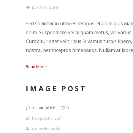
portfolio
,
pure
Sed sollicitudin ultrices tempus. Nullam quis dia
enim. Suspendisse vel aliquam metus, vel varius m
Curabitur eget velit risus. Vivamus turpis libero,
nostra, per inceptos himenaeos. Nullam at laore
Read More ›
IMAGE POST
0
36396
0
Polygraphy
,
Staff
carlosvieirareis