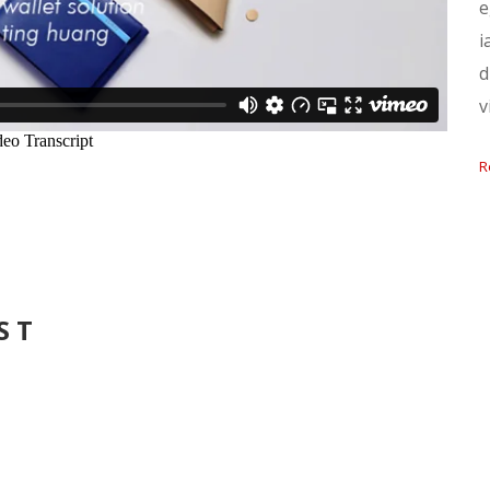
e
i
d
v
R
ST