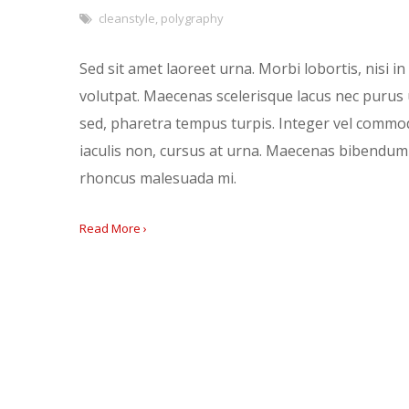
cleanstyle
,
polygraphy
Sed sit amet laoreet urna. Morbi lobortis, nisi 
volutpat. Maecenas scelerisque lacus nec purus ul
sed, pharetra tempus turpis. Integer vel commodo
iaculis non, cursus at urna. Maecenas bibendum
rhoncus malesuada mi.
Read More ›