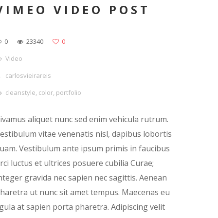
VIMEO VIDEO POST
0
23340
0
Video
carlosvieirareis
cleanstyle
,
color
,
portfolio
ivamus aliquet nunc sed enim vehicula rutrum.
estibulum vitae venenatis nisl, dapibus lobortis
uam. Vestibulum ante ipsum primis in faucibus
rci luctus et ultrices posuere cubilia Curae;
nteger gravida nec sapien nec sagittis. Aenean
haretra ut nunc sit amet tempus. Maecenas eu
igula at sapien porta pharetra. Adipiscing velit