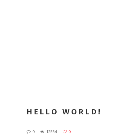
HELLO WORLD!
0
12554
0