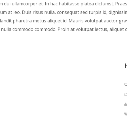
m dui ullamcorper et. In hac habitasse platea dictumst. Prae
um at leo. Duis risus nulla, consequat sed turpis id, dignis
andit pharetra metus aliquet id. Mauris volutpat auctor grav
u nulla commodo commodo. Proin at volutpat lectus, aliquet 