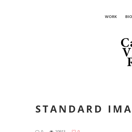
WORK
BI
STANDARD IMA
0
20913
0