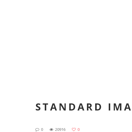
STANDARD IMA
0
20916
0